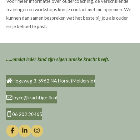
Voor meer informatie over oudercoaching, de verschillende
trainingen en workshops kun je contact met me opnemen. We
kunnen dan samen bespreken wat het beste bij jou als ouder
en je behoefte past.
.....omdat ieder kind zijn eigen unieke kracht heeft.
Hogeweg 3, 5962 NA Horst (Melderslo)
joyce@krachtige-ik.nl
06 202 20465
F
L
I
a
i
n