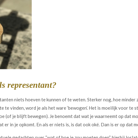
ls representant?
tanten niets hoeven te kunnen of te weten. Sterker nog, hoe minder z
te vinden, word je als het ware ‘bewogen’. Het is moeilijk voor te st
 (of je blijft bewegen). Je benoemt dat wat je waarneemt op dat mome
at er in je opkomt. En als er niets is, is dat ook oké. Dan is er op da
ntuele gedachten over “wat of hoe je zou moeten doen”, hierbij loslat