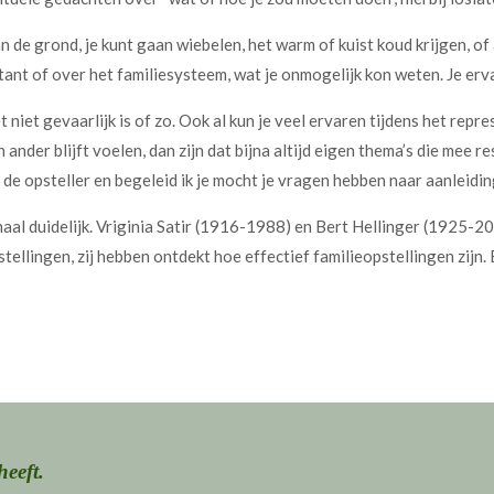
 de grond, je kunt gaan wiebelen, het warm of kuist koud krijgen, of a
nt of over het familiesysteem, wat je onmogelijk kon weten. Je ervaa
 niet gevaarlijk is of zo. Ook al kun je veel ervaren tijdens het repres
 ander blijft voelen, dan zijn dat bijna altijd eigen thema’s die mee r
 opsteller en begeleid ik je mocht je vragen hebben naar aanleiding
maal duidelijk. Vriginia Satir (1916-1988) en Bert Hellinger (1925-
lingen, zij hebben ontdekt hoe effectief familieopstellingen zijn. E
heeft.