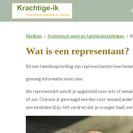
Ga
direct
naar
de
Welkom
»
Systemisch werk en familieopstellingen
»
R
hoofdinhoud
Wat is een representant?
Bij een familieopstelling zijn representanten heel bela
genoeg informatie laten zien.
Als representant wordt je opgesteld voor iets of iemand
of zus. Ook kun je gevraagd worden voor iemand anders d
een kindsdeel (bijv. het verdriet dat je vroeger had), ee